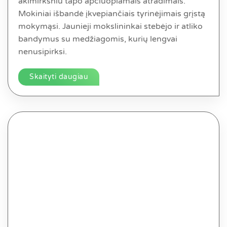
akimirksniu tapo apčiuopiamais atradimais.
Mokiniai išbandė įkvepiančiais tyrinėjimais grįstą
mokymąsi. Jaunieji mokslininkai stebėjo ir atliko
bandymus su medžiagomis, kurių lengvai
nenusipirksi.
Skaityti daugiau