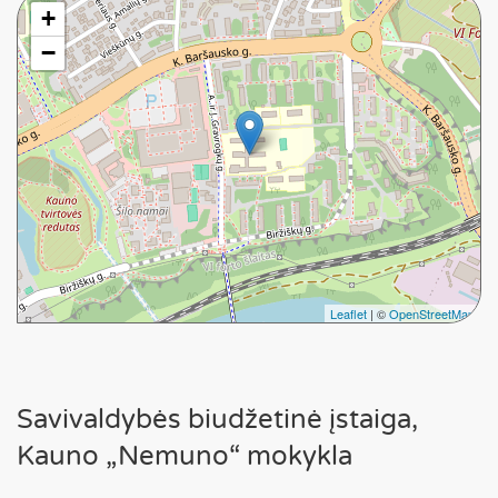
+
−
Leaflet
| ©
OpenStreetMap
Savivaldybės biudžetinė įstaiga,
Kauno „Nemuno“ mokykla