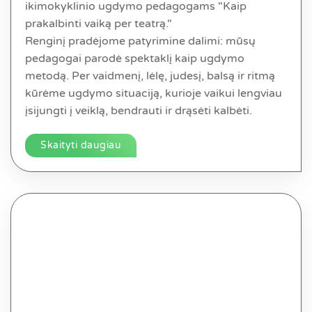
ikimokyklinio ugdymo pedagogams "Kaip
prakalbinti vaiką per teatrą."
Renginį pradėjome patyrimine dalimi: mūsų
pedagogai parodė spektaklį kaip ugdymo
metodą. Per vaidmenį, lėlę, judesį, balsą ir ritmą
kūrėme ugdymo situaciją, kurioje vaikui lengviau
įsijungti į veiklą, bendrauti ir drąsėti kalbėti.
Skaityti daugiau