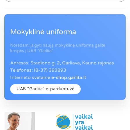
Mokyklinė uniforma
Norėdami įsigyti naują mokyklinę uniformą galite
kreiptis į UAB "Garlita"
Adresas: Stadiono g. 2, Garliava, Kauno rajonas
Telefonas: (8-37) 393893
Interneto svetainė
e-shop.garlita.lt
UAB "Garlita" e-parduotuvė