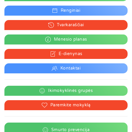
Renginiai
Tvarkaraščiai
Mėnesio planas
E-dienynas
Kontaktai
Ikimokyklinės grupės
Paremkite mokyklą
Smurto prevencija