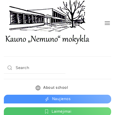
About school
Naujienos
Laimėjimai