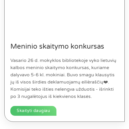
Meninio skaitymo konkursas
Vasario 26 d. mokyklos bibliotekoje vyko lietuvių
kalbos meninio skaitymo konkursas, kuriame
dalyvavo 5-6 kl. mokiniai. Buvo smagu klausytis
jų iš visos širdies deklamuojamų eilièraščių❤️.
Komisijai teko išties nelengva užduotis - išrinkti
po 3 nugalètojus iš kiekvienos klasės.
Skaityti daugiau