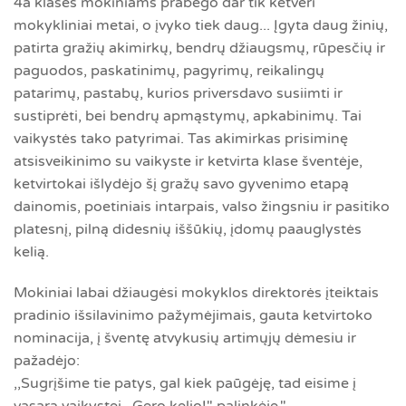
4a klasės mokiniams prabėgo dar tik ketveri
mokykliniai metai, o įvyko tiek daug... Įgyta daug žinių,
patirta gražių akimirkų, bendrų džiaugsmų, rūpesčių ir
paguodos, paskatinimų, pagyrimų, reikalingų
patarimų, pastabų, kurios priversdavo susiimti ir
sustiprėti, bei bendrų apmąstymų, apkabinimų. Tai
vaikystės tako patyrimai. Tas akimirkas prisiminę
atsisveikinimo su vaikyste ir ketvirta klase šventėje,
ketvirtokai išlydėjo šį gražų savo gyvenimo etapą
dainomis, poetiniais intarpais, valso žingsniu ir pasitiko
platesnį, pilną didesnių iššūkių, įdomų paauglystės
kelią.
Mokiniai labai džiaugėsi mokyklos direktorės įteiktais
pradinio išsilavinimo pažymėjimais, gauta ketvirtoko
nominacija, į šventę atvykusių artimųjų dėmesiu ir
pažadėjo:
,,Sugrįšime tie patys, gal kiek paūgėję, tad eisime į
vasarą vaikystei ,,Gero kelio!" palinkėję."