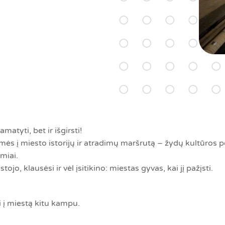
matyti, bet ir išgirsti!
 į miesto istorijų ir atradimų maršrutą – žydų kultūros pė
omiai.
o, klausėsi ir vėl įsitikino: miestas gyvas, kai jį pažįsti.
i į miestą kitu kampu.