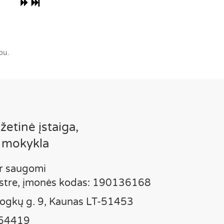
pu.
etinė įstaiga,
 mokykla
r saugomi
istre, įmonės kodas: 190136168
vrogkų g. 9, Kaunas LT-51453
454419