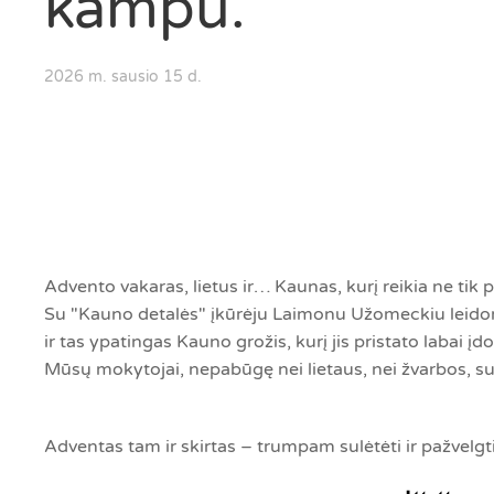
kampu.
2026 m. sausio 15 d.
Advento vakaras, lietus ir… Kaunas, kurį reikia ne tik pa
Su "Kauno detalės" įkūrėju Laimonu Užomeckiu leidomės
ir tas ypatingas Kauno grožis, kurį jis pristato labai įd
Mūsų mokytojai, nepabūgę nei lietaus, nei žvarbos, sustoj
Adventas tam ir skirtas – trumpam sulėtėti ir pažvelgt