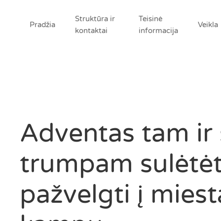
Struktūra ir
Teisinė
Pradžia
Veikla
kontaktai
informacija
Adventas tam ir 
trumpam sulėtėti
pažvelgti į miest