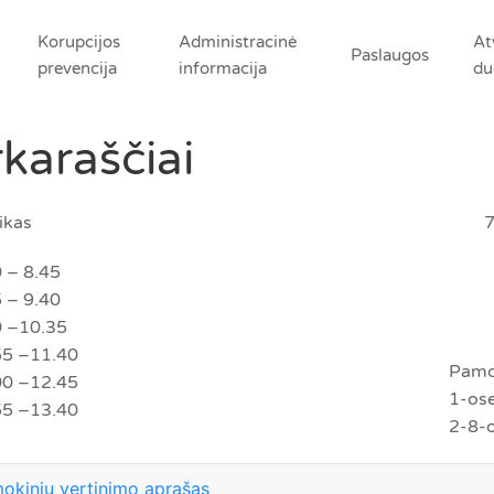
Korupcijos
Administracinė
At
Paslaugos
prevencija
informacija
du
karaščiai
ikas
 – 8.45
 – 9.40
0 –10.35
55 –11.40
Pamo
00 –12.45
1-ose
55 –13.40
2-8-o