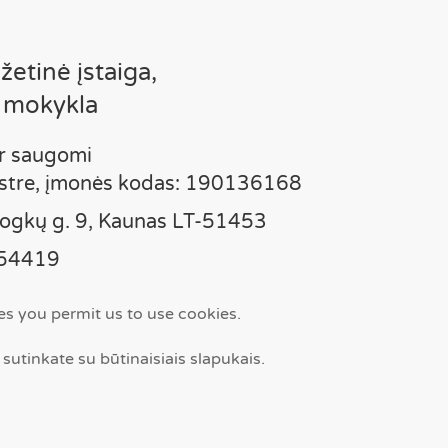
etinė įstaiga,
 mokykla
r saugomi
istre, įmonės kodas: 190136168
vrogkų g. 9, Kaunas LT-51453
454419
emunas.kaunas.lm.lt
ces you permit us to use cookies.
Skambinti
Facebook
 sutinkate su būtinaisiais slapukais.
Svetainės rodyklė