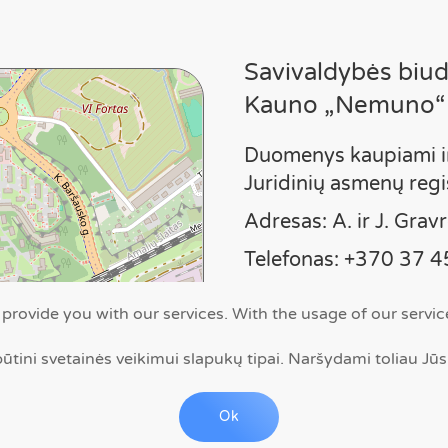
Savivaldybės biudž
Kauno „Nemuno“
Duomenys kaupiami i
Juridinių asmenų reg
Adresas: A. ir J. Gra
Telefonas: +370 37 
El. paštas:
mokykla@n
 provide you with our services. With the usage of our servi
Rašyti
ūtini svetainės veikimui slapukų tipai. Naršydami toliau Jūs
Leaflet
| ©
OpenStreetMap
Ok