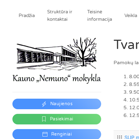
Struktūra ir
Teisinė
Pradžia
Veikla
kontaktai
informacija
Tvar
Pamokų la
8.00
8.55
9.5
10.
Naujienos
12.
12.
Pasiekimai
Renginiai